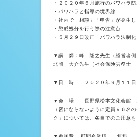
・２０２０年６月施行のパワハラ防
・パワハラと指導の境界線
・社内で「相談」「申告」が発生し
・懲戒処分を行う際の注意点
・５月２９日改正 パワハラ法制化
▼講 師：峰 隆之先生（経営者側
北岡 大介先生（社会保険労務士 
▼日 時 ２０２０年９月１１日（
▼会 場 長野県松本文化会館 
（密にならないように定員９６名の
ク」については、各自でのご用意を
▼参加費 顧問企業様 無料 